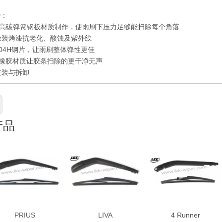
势：
高碳弹簧钢板材质制作，使雨刷下压力足够能扫除每个角落
层涂装烤漆抗老化、酸蚀及紫外线
用304H钢片，让雨刷整体弹性更佳
橡胶材质让胶条扫除的更干净无声
安装与拆卸
产品
PRIUS
LIVA
4 Runner