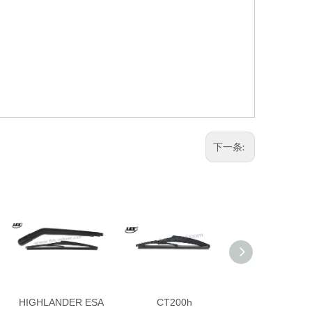
下一条:
HIGHLANDER ESA
CT200h
COROLLA H