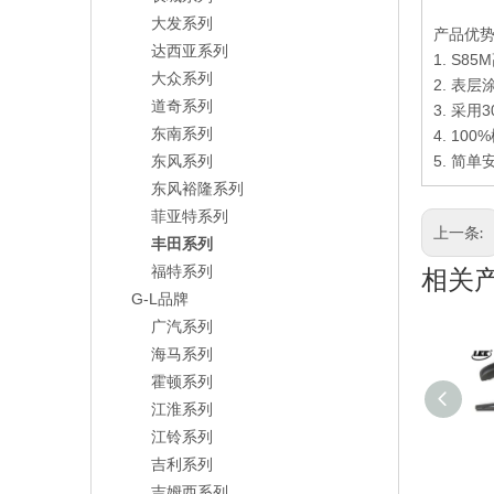
大发系列
产品优
达西亚系列
1. S85M
大众系列
2. 表
道奇系列
3. 采
东南系列
4. 100%
东风系列
5.
简单
东风裕隆系列
菲亚特系列
上一条:
丰田系列
福特系列
相关
G-L品牌
广汽系列
海马系列
霍顿系列
江淮系列
江铃系列
吉利系列
吉姆西系列