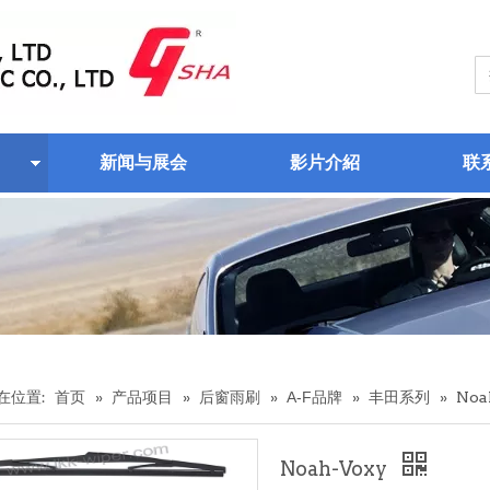
新闻与展会
影片介紹
联
在位置:
首页
»
产品项目
»
后窗雨刷
»
A-F品牌
»
丰田系列
»
Noa
Noah-Voxy