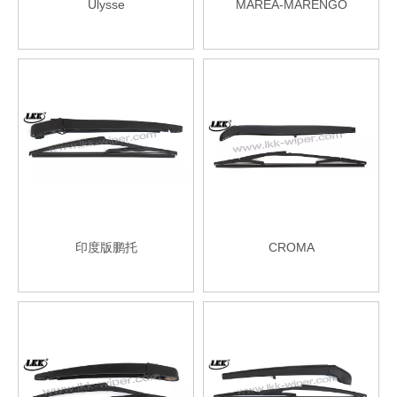
Ulysse
MAREA-MARENGO
印度版鹏托
CROMA