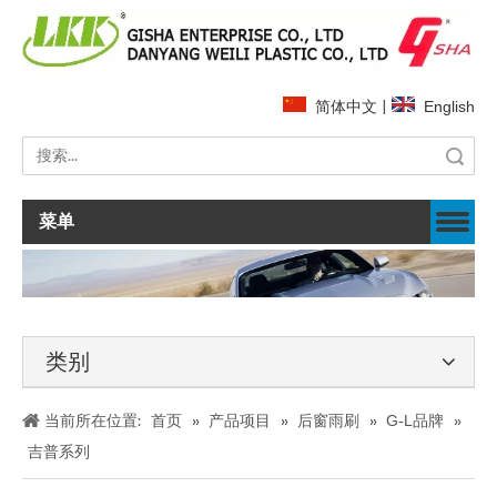
简体中文
|
English
搜索
菜单
类别
当前所在位置:
首页
»
产品项目
»
后窗雨刷
»
G-L品牌
»
吉普系列