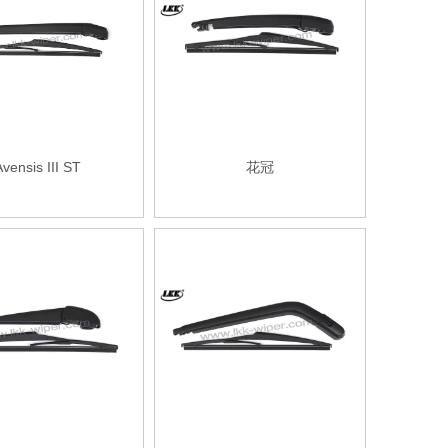
vensis III ST
花冠