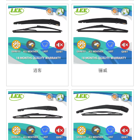
逍客
骊威