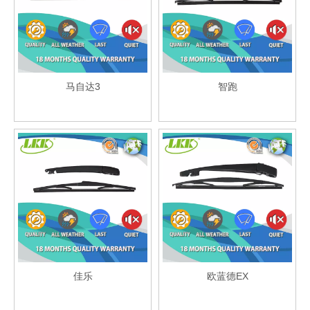
马自达3
智跑
佳乐
欧蓝德EX