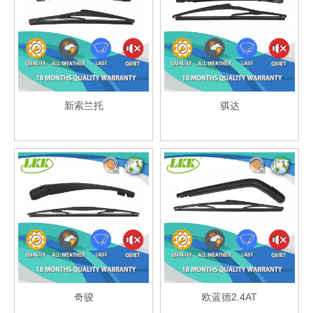
新索兰托
骐达
奇骏
欧蓝德2.4AT