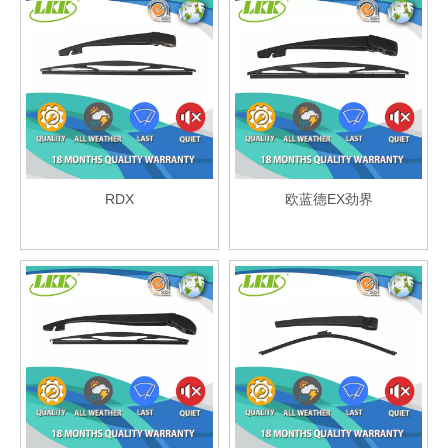
RDX
欧蓝德EX劲界