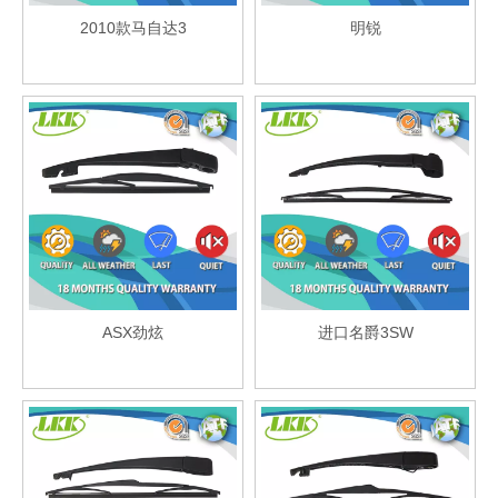
2010款马自达3
明锐
ASX劲炫
进口名爵3SW