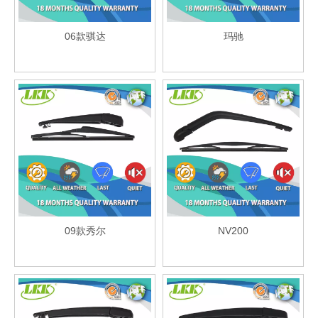
06款骐达
玛驰
09款秀尔
NV200