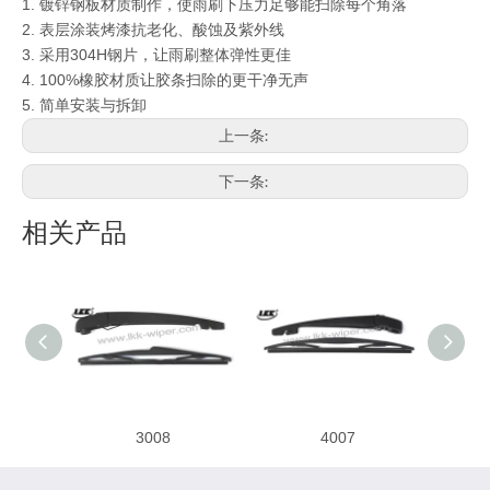
1. 镀锌
钢板材质制作，使雨刷下压力足够能扫除每个角落
2. 表层涂装烤漆抗老化、酸蚀及紫外线
3. 采用304H钢片，让雨刷整体弹性更佳
4. 100%
橡胶材质让胶条扫除的更干净无声
5.
简单安装与拆卸
上一条:
下一条:
相关产品
3008
4007