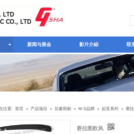
新闻与展会
影片介紹
联
在位置:
首页
»
产品项目
»
后窗雨刷
»
M-S品牌
»
起亚系列
»
赛拉
赛拉图欧风