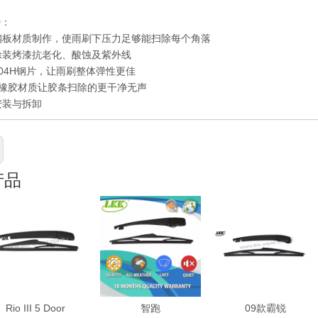
势：
钢板材质制作，使雨刷下压力足够能扫除每个角落
层涂装烤漆抗老化、酸蚀及紫外线
用304H钢片，让雨刷整体弹性更佳
橡胶材质让胶条扫除的更干净无声
安装与拆卸
产品
Rio III 5 Door
智跑
09款霸锐