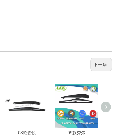
下一条:
08款霸锐
09款秀尔
新索兰托