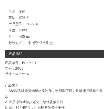
车系：
东南
车型：
富利卡
产品型号：
PL49-01
年份：
2003
尺寸：
405 mm
包装方式：
中性塑胶袋或彩盒
产品描述
产品编号：PL49-01
年份：2003
尺寸：405 mm
产品优势：
1. S85M
高碳弹簧钢板材质制作，使雨刷下压力足够能扫除每个角
落
2. 表层涂装烤漆抗老化、酸蚀及紫外线
3. 采用304H钢片，让雨刷整体弹性更佳