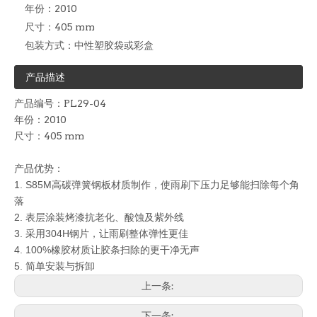
年份：
2010
尺寸：
405 mm
包装方式：
中性塑胶袋或彩盒
产品描述
产品编号：PL29-04
年份：2010
尺寸：405 mm
产品优势：
1. S85M
高碳弹簧钢板材质制作，使雨刷下压力足够能扫除每个角
落
2. 表层涂装烤漆抗老化、酸蚀及紫外线
3. 采用304H钢片，让雨刷整体弹性更佳
4. 100%
橡胶材质让胶条扫除的更干净无声
5.
简单安装与拆卸
上一条:
下一条: