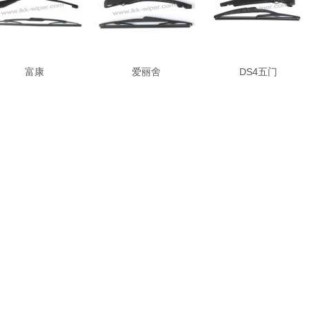
富康
爱丽舍
DS4五门