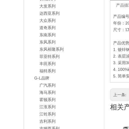
产品描
大发系列
达西亚系列
产品编号：
大众系列
年份：20
道奇系列
尺寸：17
东南系列
东风系列
产品优
东风裕隆系列
1. 镀锌
2. 表
菲亚特系列
3. 采
丰田系列
4. 100%
福特系列
5.
简单
G-L品牌
广汽系列
海马系列
上一条:
霍顿系列
相关
江淮系列
江铃系列
吉利系列
吉姆西系列