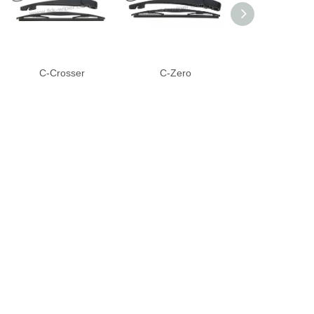
C-Crosser
C-Zero
C3毕加索