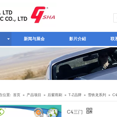
新闻与展会
影片介紹
联
在位置:
首页
»
产品项目
»
后窗雨刷
»
T-Z品牌
»
雪铁龙系列
»
C
C4三门