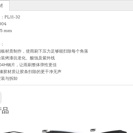
述
PL11-32
04
5 mm
势：
钢板材质制作，使雨刷下压力足够能扫除每个角落
层涂装烤漆抗老化、酸蚀及紫外线
用304H钢片，让雨刷整体弹性更佳
橡胶材质让胶条扫除的更干净无声
安装与拆卸
产品