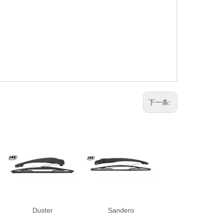
下一条:
Duster
Sandero