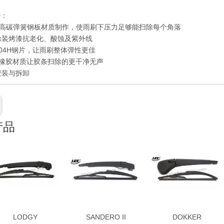
势：
高碳弹簧钢板材质制作，使雨刷下压力足够能扫除每个角落
层涂装烤漆抗老化、酸蚀及紫外线
用304H钢片，让雨刷整体弹性更佳
橡胶材质让胶条扫除的更干净无声
安装与拆卸
产品
LODGY
SANDERO II
DOKKER