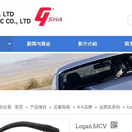
新闻与展会
影片介紹
联
在位置:
首页
»
产品项目
»
后窗雨刷
»
A-F品牌
»
达西亚系列
»
L
Logan MCV