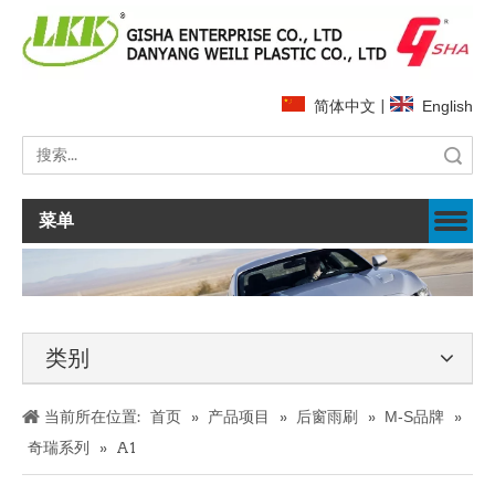
简体中文
|
English
搜索
菜单
类别
当前所在位置:
首页
»
产品项目
»
后窗雨刷
»
M-S品牌
»
奇瑞系列
»
A1