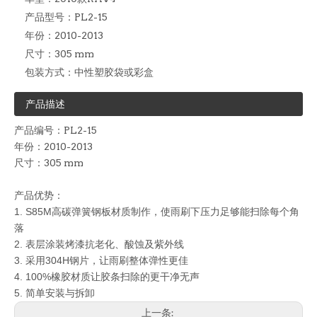
产品型号：
PL2-15
年份：
2010-2013
尺寸：
305 mm
包装方式：
中性塑胶袋或彩盒
产品描述
产品编号：PL2-15
年份：2010-2013
尺寸：305 mm
产品优势：
1. S85M
高碳弹簧钢板材质制作，使雨刷下压力足够能扫除每个角
落
2. 表层涂装烤漆抗老化、酸蚀及紫外线
3. 采用304H钢片，让雨刷整体弹性更佳
4. 100%
橡胶材质让胶条扫除的更干净无声
5.
简单安装与拆卸
上一条: