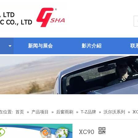
新闻与展会
影片介紹
联
在位置:
首页
»
产品项目
»
后窗雨刷
»
T-Z品牌
»
沃尔沃系列
»
X
XC90