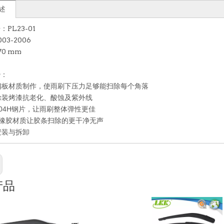
述
PL23-01
03-2006
0 mm
势：
钢板材质制作，使雨刷下压力足够能扫除每个角落
层涂装烤漆抗老化、酸蚀及紫外线
用304H钢片，让雨刷整体弹性更佳
橡胶材质让胶条扫除的更干净无声
安装与拆卸
产品