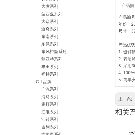
产品描
大发系列
达西亚系列
产品编号：
大众系列
年份：20
道奇系列
尺寸：37
东南系列
东风系列
产品优
东风裕隆系列
1. 镀锌
2. 表
菲亚特系列
3. 采
丰田系列
4. 100%
福特系列
5.
简单
G-L品牌
广汽系列
海马系列
上一条:
霍顿系列
相关
江淮系列
江铃系列
吉利系列
吉姆西系列