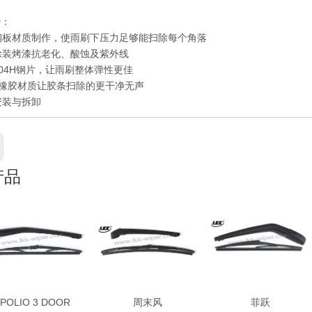
势：
钢板材质制作，使雨刷下压力足够能扫除每个角落
层涂装烤漆抗老化、酸蚀及紫外线
用304H钢片，让雨刷整体弹性更佳
橡胶材质让胶条扫除的更干净无声
安装与拆卸
产品
POLIO 3 DOOR
周末风
菲跃