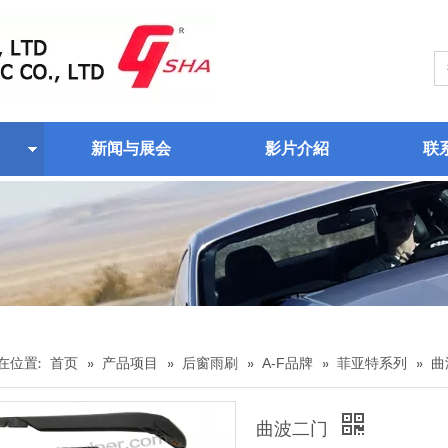
新闻与展会
影片介紹
联
在位置:
首页
»
产品项目
»
后窗雨刷
»
A-F品牌
»
菲亚特系列
»
曲
曲波二门