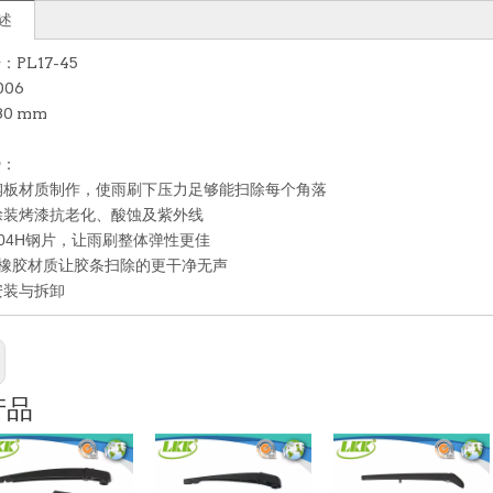
述
PL17-45
06
0 mm
势：
钢板材质制作，使雨刷下压力足够能扫除每个角落
层涂装烤漆抗老化、酸蚀及紫外线
用304H钢片，让雨刷整体弹性更佳
橡胶材质让胶条扫除的更干净无声
安装与拆卸
产品