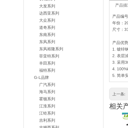
产品描
大发系列
达西亚系列
产品编号：
大众系列
年份：20
道奇系列
尺寸：33
东南系列
东风系列
产品优
东风裕隆系列
1. 镀锌
2. 表
菲亚特系列
3. 采
丰田系列
4. 100%
福特系列
5.
简单
G-L品牌
广汽系列
海马系列
上一条:
霍顿系列
相关
江淮系列
江铃系列
吉利系列
吉姆西系列