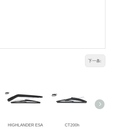
下一条:
HIGHLANDER ESA
CT200h
COROLLA H