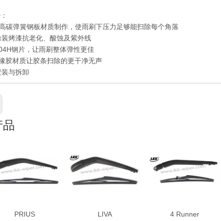
势：
高碳弹簧钢板材质制作，使雨刷下压力足够能扫除每个角落
层涂装烤漆抗老化、酸蚀及紫外线
用304H钢片，让雨刷整体弹性更佳
橡胶材质让胶条扫除的更干净无声
安装与拆卸
产品
PRIUS
LIVA
4 Runner