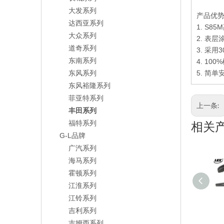
大发系列
产品优
达西亚系列
1. S85M
大众系列
2. 表
道奇系列
3. 采
东南系列
4. 100%
东风系列
5.
简单
东风裕隆系列
菲亚特系列
上一条:
丰田系列
福特系列
相关
G-L品牌
广汽系列
海马系列
霍顿系列
江淮系列
江铃系列
吉利系列
吉姆西系列