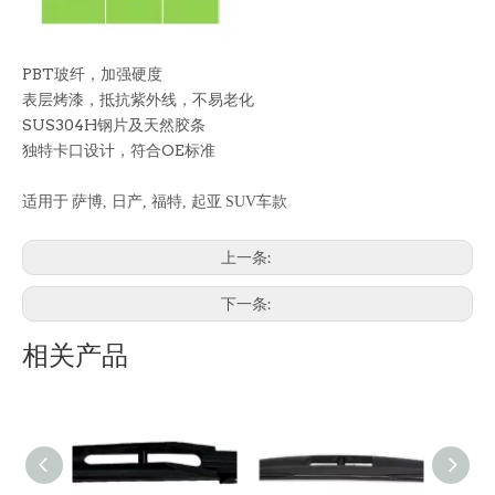
PBT玻纤，加强硬度
表层烤漆，抵抗紫外线，不易老化
SUS304H钢片及天然胶条
独特卡口设计，符合OE标准
适用于
萨博
,
日产
,
福特
,
起亚
SUV
车款
上一条:
下一条:
相关产品