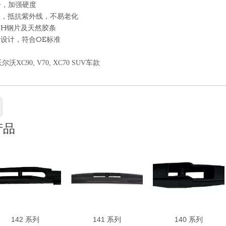
纤，加强硬度
漆，抵抗紫外线，不易老化
04H钢片及天然胶条
设计，符合OE标准
沃尔沃
XC90, V70, XC70 SUV
车款
产品
142 系列
141 系列
140 系列