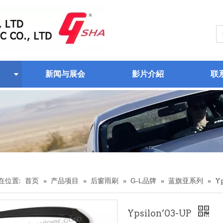
新闻与展会
影片介紹
联
在位置:
首页
»
产品项目
»
后窗雨刷
»
G-L品牌
»
蓝旗亚系列
»
Yp
Ypsilon’03-UP