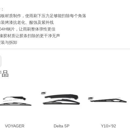
势：
钢板材质制作，使雨刷下压力足够能扫除每个角落
层涂装烤漆抗老化、酸蚀及紫外线
用304H钢片，让雨刷整体弹性更佳
橡胶材质让胶条扫除的更干净无声
安装与拆卸
产品
VOYAGER
Delta 5P
Y10>’92